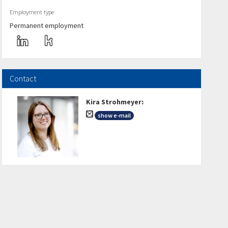
Employment type
Permanent employment
Contact
Kira Strohmeyer
:
show e-mail